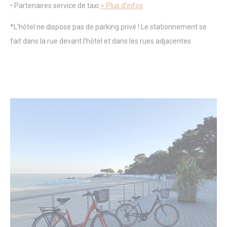
Identifier.
• Partenaires service de taxi
> Plus d’infos
_deCookiesConsentDeleteKey
D-edge
Remember user's
Cookie
consent on Cookies
*L’hôtel ne dispose pas de parking privé ! Le stationnement se
Consent
and consent
fait dans la rue devant l’hôtel et dans les rues adjacentes.
Identifier.
_deCookiesConsent
D-edge
Remember user's
Cookie
consent on Cookies
Consent
and consent
Identifier.
_deCookiesConsentID
D-edge
Remember user's
Cookie
consent on Cookies
Consent
and consent
Identifier.
fb_cookie_law_consent
D-edge
Remember user's
Cookie
consent on Cookies
Consent
and consent
Identifier.
Statistiques
Les cookies de ce type sont utilisés pour collecter des
informations sur le parcours de navigation de l'utilisateur