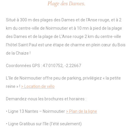
Plage des Dames.
textuelles qui sont utilisés par le site internet pour améliorer
l'expérience utilisateur. Acceptez tous les cookies ou
choisissez les catégories que vous souhaitez autoriser.
relative aux cookies
Situé à 300 m des plages des Dames et de l’Anse rouge, et à 2
km du centre-ville de Noirmoutier et à 10 mn à pied de la plage
Nécessaire
des Dames et de la plage de L’Anse rouge 2 km du centre-ville
l’hôtel Saint Paul est une étape de charme en plein cœur du Bois
Les cookies nécessaires permettent au site internet de se
comporter correctement en permettant des fonctionnalités
de la Chaize !
de base telles que les connexions aux zones privées ou la
navigation sur le site.
Coordonnées GPS : 47.010752, -2.22667
Il n'y a pas de cookies de ce type.
L’île de Noirmoutier offre peu de parking, privilégiez « la petite
Préférences
reine » !
> Location de vélo
Les cookies de préférence permettent de sauvegarder les
préférences de l'utilisateur pour la prochaine visite. Par
Demandez-nous les brochures et horaires :
exemple, ils pourraient contenir la langue de l'utilisateur.
• Ligne 13 Nantes – Noirmoutier
> Plan de la ligne
Nom
Fournisseur
Objectif
_deCountryResp
D-edge
Remember user's
• Ligne Gratibus sur l’île (l’été seulement)
Cookie
consent on Cookies
Consent
and consent