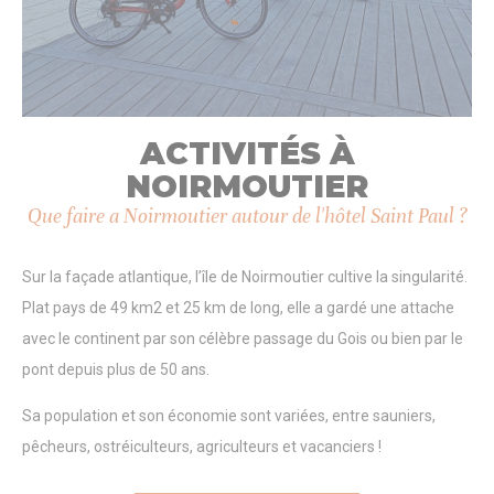
dans le but d'analyser les statistiques de manière agrégée
afin d'améliorer le site internet.
Il n'y a pas de cookies de ce type.
Marketing et publicités
ACTIVITÉS À
Les cookies marketing seront principalement utilisés par
des tiers pour créer un profil d'utilisateur afin de suivre son
NOIRMOUTIER
comportement et ses habitudes sur le Web à des fins de
marketing.
Que faire a Noirmoutier autour de l'hôtel Saint Paul ?
Données des utilisateurs publicitaires
Sur la façade atlantique, l’île de Noirmoutier cultive la singularité.
Donnez votre consentement pour l'envoi de données
Plat pays de 49 km2 et 25 km de long, elle a gardé une attache
utilisateur liées à la publicité à Google.
avec le continent par son célèbre passage du Gois ou bien par le
pont depuis plus de 50 ans.
Annonces personnalisées
Sa population et son économie sont variées, entre sauniers,
Donner le consentement à des tiers pour la publicité
personnalisée
pêcheurs, ostréiculteurs, agriculteurs et vacanciers !
Confirmer la sélection
Moins de détails