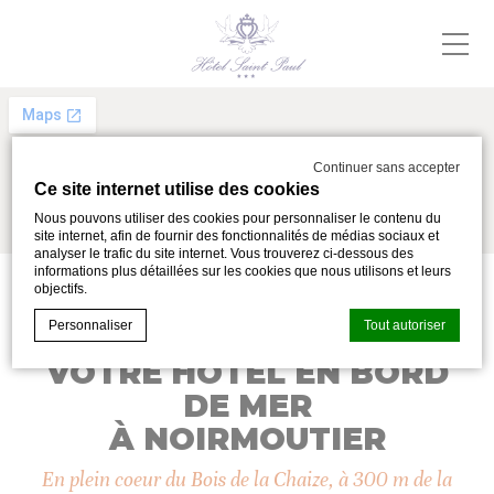
Continuer sans accepter
Ce site internet utilise des cookies
Nous pouvons utiliser des cookies pour personnaliser le contenu du
site internet, afin de fournir des fonctionnalités de médias sociaux et
analyser le trafic du site internet. Vous trouverez ci-dessous des
informations plus détaillées sur les cookies que nous utilisons et leurs
objectifs.
Personnaliser
Tout autoriser
VOTRE HÔTEL EN BORD
DE MER
Déclaration de cookie par
d-edge Macaron CMP
. Dernière mise à
À NOIRMOUTIER
jour: 2024-05-02.
Que sont les cookies?
En plein coeur du Bois de la Chaize, à 300 m de la
Les cookies sont de petits morceaux d'informations