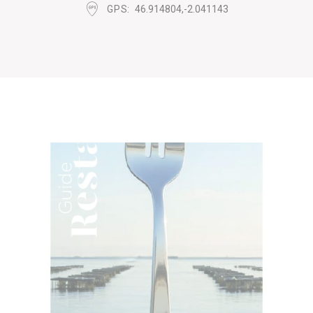
GPS
46.914804,-2.041143
_deCookiesConsentDeleteKey
D-edge
Remember user's
Cookie
consent on Cookies
Consent
and consent
Identifier.
_deCookiesConsent
D-edge
Remember user's
Cookie
consent on Cookies
Consent
and consent
Identifier.
_deCookiesConsentID
D-edge
Remember user's
Cookie
consent on Cookies
Consent
and consent
Identifier.
fb_cookie_law_consent
D-edge
Remember user's
Cookie
consent on Cookies
Consent
and consent
Identifier.
Statistiques
Les cookies de ce type sont utilisés pour collecter des
informations sur le parcours de navigation de l'utilisateur
dans le but d'analyser les statistiques de manière agrégée