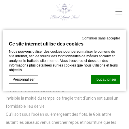
Continuer sans accepter
LE PASSAGE DU GOIS
Ce site internet utilise des cookies
Nous pouvons utiliser des cookies pour personnaliser le contenu du
Unique à Noirmoutier !
site internet, afin de fournir des fonctionnalités de médias sociaux et
analyser le trafic du site internet. Vous trouverez ci-dessous des
informations plus détaillées sur les cookies que nous utilisons et leurs
Le passage du Gois
objectifs.
Personnaliser
Tout autoriser
Le passage du Gois est une route submersible de 4,2 km qui relie
l’île de Noirmoutier au continent.
Invisible la moitié du temps, ce fragile trait d’union est aussi un
Déclaration de cookie par
d-edge Macaron CMP
. Dernière mise à
formidable lieu de vie.
jour: 2024-05-02.
Que sont les cookies?
Qu’il soit sous l’océan ou émergeant des flots, le Gois attire
Les cookies sont de petits morceaux d'informations
autant les oiseaux venus chercher repos et nourriture que les
textuelles qui sont utilisés par le site internet pour améliorer