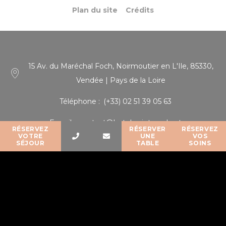
Plan du site
Crédits
15 Av. du Maréchal Foch, Noirmoutier en L'Ile, 85330,
Vendée | Pays de la Loire
Téléphone
(+33) 02 51 39 05 63
E-mail
contact@hotel-saint-paul.net
RÉSERVEZ
RÉSERVER
RÉSERVEZ
VOTRE
UNE
VOS
SÉJOUR
TABLE
SOINS
© Copyright Hôtel SPA & Restaurant à Noirmoutier 2026
Hôtel SPA & Restaurant à Noirmoutier - 3 étoiles - Noirmoutier
en L'Ile