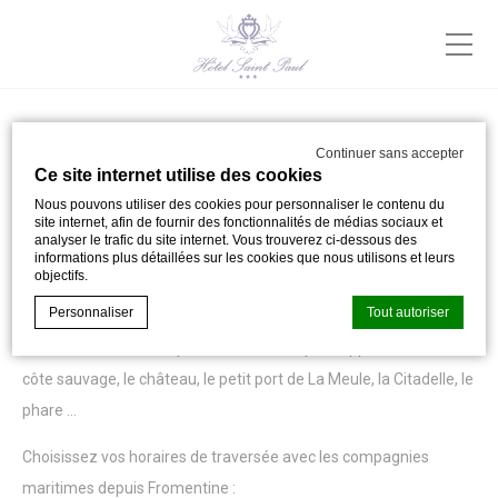
Continuer sans accepter
L’ÎLE D’YEU
Ce site internet utilise des cookies
Découverte de l'Ile d'Yeu
Nous pouvons utiliser des cookies pour personnaliser le contenu du
site internet, afin de fournir des fonctionnalités de médias sociaux et
analyser le trafic du site internet. Vous trouverez ci-dessous des
informations plus détaillées sur les cookies que nous utilisons et leurs
Une journée à l’Ile d’Yeu.
objectifs.
Personnaliser
Tout autoriser
Découverte et visite de l’île d’Yeu en une journée à faire
idéalement en vélo depuis Port-Joinville pour approcher toute la
côte sauvage, le château, le petit port de La Meule, la Citadelle, le
Déclaration de cookie par
d-edge Macaron CMP
. Dernière mise à
phare …
jour: 2024-05-02.
Que sont les cookies?
Choisissez vos horaires de traversée avec les compagnies
Les cookies sont de petits morceaux d'informations
maritimes depuis Fromentine :
textuelles qui sont utilisés par le site internet pour améliorer