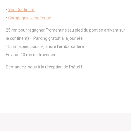
l'expérience utilisateur. Acceptez tous les cookies ou
choisissez les catégories que vous souhaitez autoriser.
•
Yeu Continent
relative aux cookies
•
Compagnie vendéenne
25 mn pour regagner Fromentine (au pied du pont en arrivant sur
Nécessaire
le continent) – Parking gratuit à la journée
Les cookies nécessaires permettent au site internet de se
comporter correctement en permettant des fonctionnalités
15 mn à pied pour rejoindre l’embarcadère
de base telles que les connexions aux zones privées ou la
Environ 40 mn de traversée
navigation sur le site.
Il n'y a pas de cookies de ce type.
Demandez-nous à la réception de l’hôtel !
Préférences
Les cookies de préférence permettent de sauvegarder les
préférences de l'utilisateur pour la prochaine visite. Par
exemple, ils pourraient contenir la langue de l'utilisateur.
Nom
Fournisseur
Objectif
_deCountryResp
D-edge
Remember user's
Cookie
consent on Cookies
Consent
and consent
Identifier.