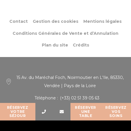
Contact
Gestion des cookies
Mentions légales
Conditions Générales de Vente et d’Annulation
Plan du site
Crédits
15 Av. du Maréchal Foch, Noirmoutier en L'Ile, 85330,
Vendée | Pays de la Loire
Téléphone
(+33) 02 51 39 05 63
RÉSERVEZ
RÉSERVER
RÉSERVEZ
E-mail
contact@hotel-saint-paul.net
VOTRE
UNE
VOS
SÉJOUR
TABLE
SOINS